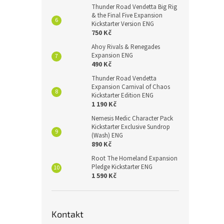
Thunder Road Vendetta Big Rig
& the Final Five Expansion
Kickstarter Version ENG
750 Kč
Ahoy Rivals & Renegades
Expansion ENG
490 Kč
Thunder Road Vendetta
Expansion Carnival of Chaos
Kickstarter Edition ENG
1 190 Kč
Nemesis Medic Character Pack
Kickstarter Exclusive Sundrop
(Wash) ENG
890 Kč
Root The Homeland Expansion
Pledge Kickstarter ENG
1 590 Kč
Kontakt