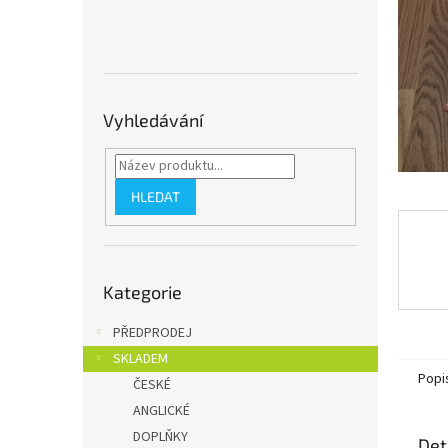
n
e
l
Vyhledávání
HLEDAT
Přeskočit
Kategorie
kategorie
PŘEDPRODEJ
SKLADEM
Popi
ČESKÉ
ANGLICKÉ
DOPLŇKY
Det