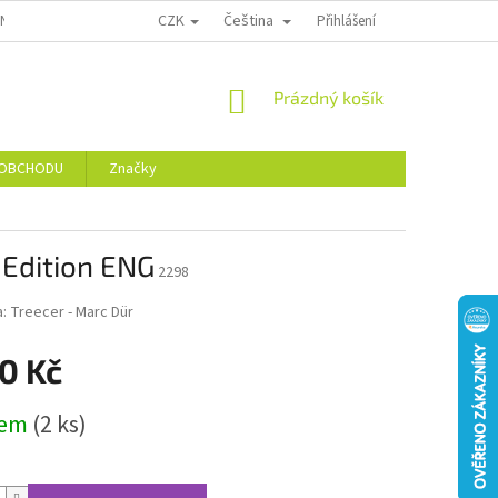
CZK
Čeština
 NÁS
VĚRNOSTNÍ SLEVY
HODNOCENÍ OBCHODU
Přihlášení
NÁKUPNÍ
Prázdný košík
KOŠÍK
 OBCHODU
Značky
 Edition ENG
2298
a:
Treecer - Marc Dür
0 Kč
dem
(2 ks)