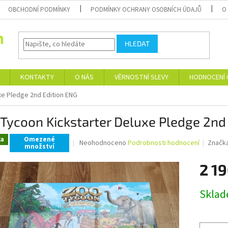
OBCHODNÍ PODMÍNKY
PODMÍNKY OCHRANY OSOBNÍCH ÚDAJŮ
O
HLEDAT
KONTAKTY
O NÁS
VĚRNOSTNÍ SLEVY
HODNOCENÍ
xe Pledge 2nd Edition ENG
Tycoon Kickstarter Deluxe Pledge 2nd
ka
Omezené
Průměrné
Neohodnoceno
Podrobnosti hodnocení
Značk
množství
hodnocení
produktu
2 19
je
0,0
Měrná
z
Skla
cena:
5
hvězdiček.