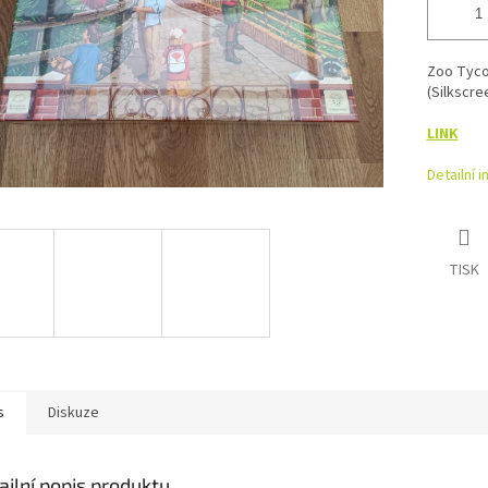
Zoo Tycoo
(Silkscre
LINK
Detailní 
TISK
s
Diskuze
ailní popis produktu