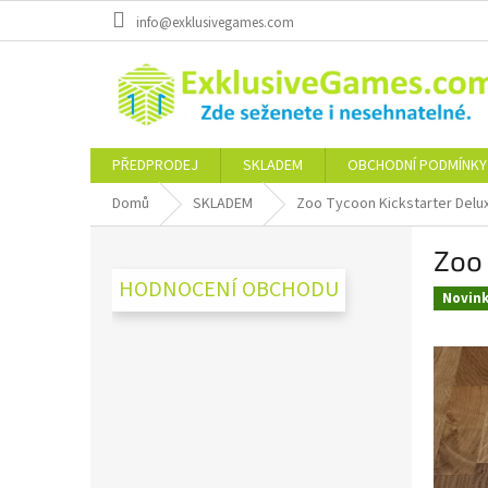
Přejít
info@exklusivegames.com
na
obsah
PŘEDPRODEJ
SKLADEM
OBCHODNÍ PODMÍNKY
Domů
SKLADEM
Zoo Tycoon Kickstarter Delu
P
Zoo 
o
s
HODNOCENÍ OBCHODU
Novin
t
r
a
n
n
í
p
a