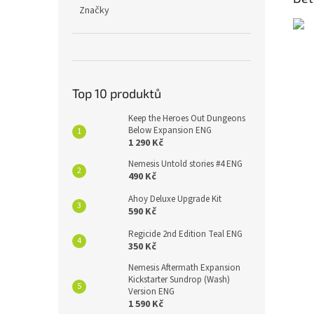
Značky
Top 10 produktů
Keep the Heroes Out Dungeons
Below Expansion ENG
1 290 Kč
Nemesis Untold stories #4 ENG
490 Kč
Ahoy Deluxe Upgrade Kit
590 Kč
Regicide 2nd Edition Teal ENG
350 Kč
Nemesis Aftermath Expansion
Kickstarter Sundrop (Wash)
Version ENG
1 590 Kč