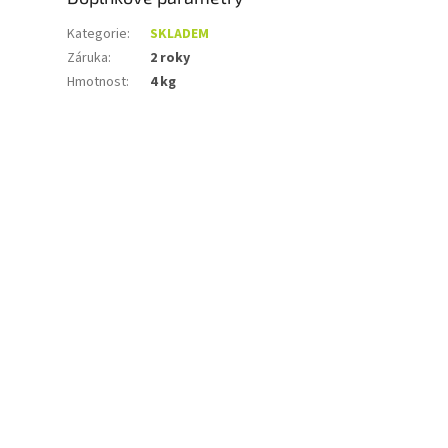
Kategorie
:
SKLADEM
Záruka
:
2 roky
Hmotnost
:
4 kg