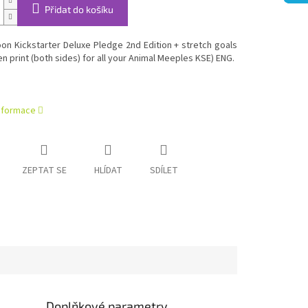
Přidat do košíku
n Kickstarter Deluxe Pledge 2nd Edition + stretch goals
en print (both sides) for all your Animal Meeples KSE) ENG.
informace
ZEPTAT SE
HLÍDAT
SDÍLET
Doplňkové parametry