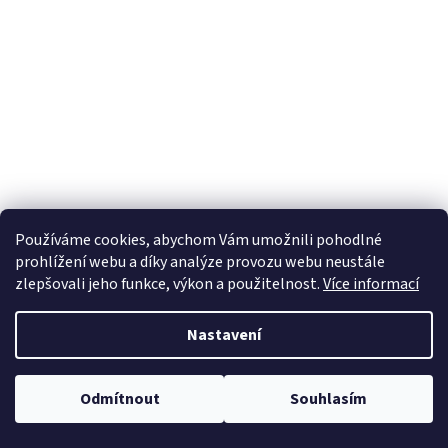
Používáme cookies, abychom Vám umožnili pohodlné
prohlížení webu a díky analýze provozu webu neustále
zlepšovali jeho funkce, výkon a použitelnost.
Více informací
Nastavení
NOVINKA! Za nákup nad 4.000,-Kč získáte slevu 5% a za nákup nad
Odmítnout
Souhlasím
8.000,-Kč získáte slevu 10% z hodnoty zboží.