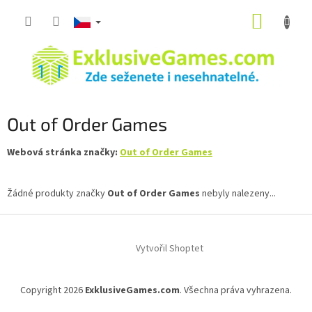
Přejít
NÁKUP
na
obsah
KOŠÍK
Out of Order Games
Webová stránka značky:
Out of Order Games
Žádné produkty značky
Out of Order Games
nebyly nalezeny...
Z
á
Vytvořil Shoptet
p
a
t
Copyright 2026
ExklusiveGames.com
. Všechna práva vyhrazena.
í