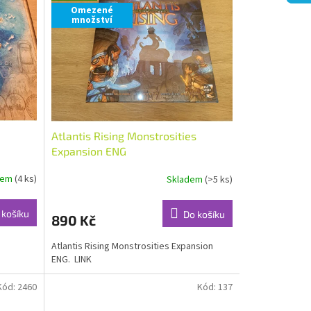
Omezené
množství
Atlantis Rising Monstrosities
Expansion ENG
dem
(4 ks)
Skladem
(>5 ks)
 košíku
Do košíku
890 Kč
Atlantis Rising Monstrosities Expansion
ENG. LINK
Kód:
2460
Kód:
137