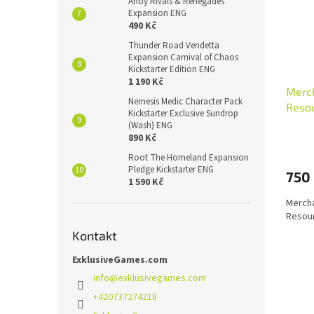
Ahoy Rivals & Renegades
Expansion ENG
490 Kč
Thunder Road Vendetta
Expansion Carnival of Chaos
Kickstarter Edition ENG
1 190 Kč
Merch
Nemesis Medic Character Pack
Reso
Kickstarter Exclusive Sundrop
(Wash) ENG
890 Kč
Root The Homeland Expansion
Pledge Kickstarter ENG
750
1 590 Kč
Mercha
Resour
Kontakt
ExklusiveGames.com
info
@
exklusivegames.com
+420737274218