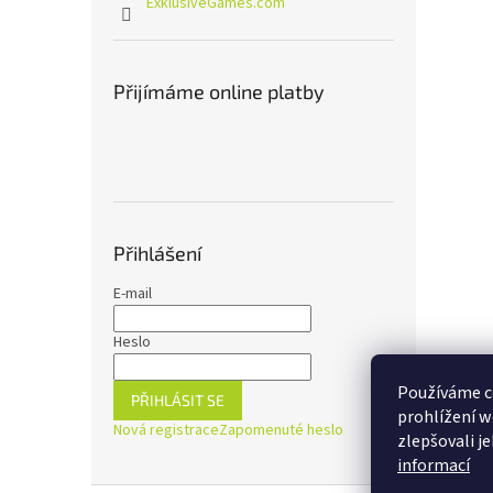
ExklusiveGames.com
Přijímáme online platby
Přihlášení
E-mail
Heslo
Používáme c
PŘIHLÁSIT SE
prohlížení w
Nová registrace
Zapomenuté heslo
zlepšovali j
informací