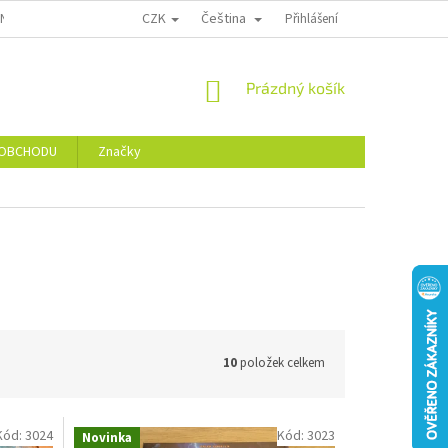
CZK
Čeština
 NÁS
VĚRNOSTNÍ SLEVY
HODNOCENÍ OBCHODU
Přihlášení
NÁKUPNÍ
Prázdný košík
KOŠÍK
 OBCHODU
Značky
10
položek celkem
Kód:
3024
Kód:
3023
Novinka