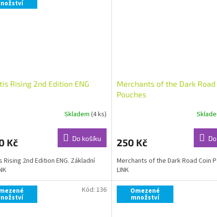
nožství
tis Rising 2nd Edition ENG
Merchants of the Dark Road
Pouches
Skladem
(4 ks)
Sklad
Do košíku
Do
0 Kč
250 Kč
is Rising 2nd Edition ENG. Základní
Merchants of the Dark Road Coin 
INK
LINK
Kód:
136
mezené
Omezené
nožství
množství