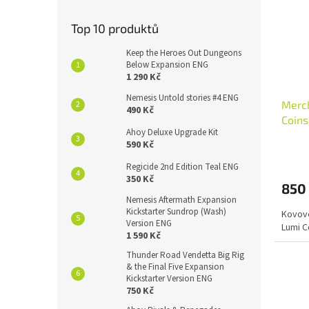
Top 10 produktů
Keep the Heroes Out Dungeons
Below Expansion ENG
1 290 Kč
Nemesis Untold stories #4 ENG
Merch
490 Kč
Coins
Ahoy Deluxe Upgrade Kit
590 Kč
Regicide 2nd Edition Teal ENG
350 Kč
850
Nemesis Aftermath Expansion
Kickstarter Sundrop (Wash)
Kovové
Version ENG
Lumi C
1 590 Kč
Thunder Road Vendetta Big Rig
& the Final Five Expansion
Kickstarter Version ENG
750 Kč