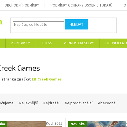
OBCHODNÍ PODMÍNKY
PODMÍNKY OCHRANY OSOBNÍCH ÚDAJŮ
O
HLEDAT
KONTAKTY
O NÁS
VĚRNOSTNÍ SLEVY
HODNOCENÍ
 Creek Games
 stránka značky:
Elf Creek Games
učujeme
Nejlevnější
Nejdražší
Nejprodávanější
Abecedně
Kód:
3025
nka
Novinka