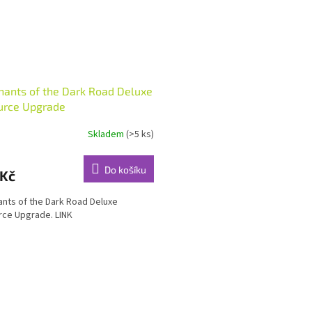
ants of the Dark Road Deluxe
urce Upgrade
Skladem
(>5 ks)
Do košíku
 Kč
nts of the Dark Road Deluxe
ce Upgrade. LINK
O
v
l
á
d