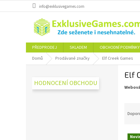
Přejít
info@exklusivegames.com
na
obsah
PŘEDPRODEJ
SKLADEM
OBCHODNÍ PODMÍNKY
Domů
Prodávané značky
Elf Creek Games
P
Elf
o
s
HODNOCENÍ OBCHODU
Webová
t
r
a
Ř
n
a
Dopor
n
z
í
e
p
V
n
a
Novi