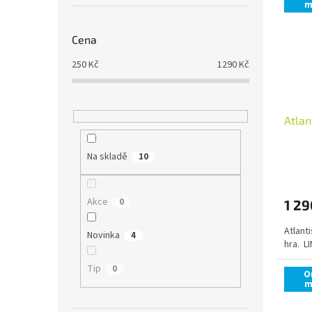
m
Cena
250
Kč
1290
Kč
Atlan
Na skladě
10
Akce
0
1 29
Atlant
Novinka
4
hra. L
Tip
0
O
m