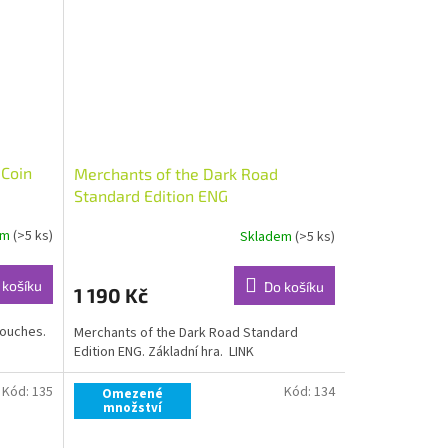
 Coin
Merchants of the Dark Road
Standard Edition ENG
em
(>5 ks)
Skladem
(>5 ks)
 košíku
Do košíku
1 190 Kč
Pouches.
Merchants of the Dark Road Standard
Edition ENG. Základní hra. LINK
Kód:
135
Kód:
134
Omezené
množství