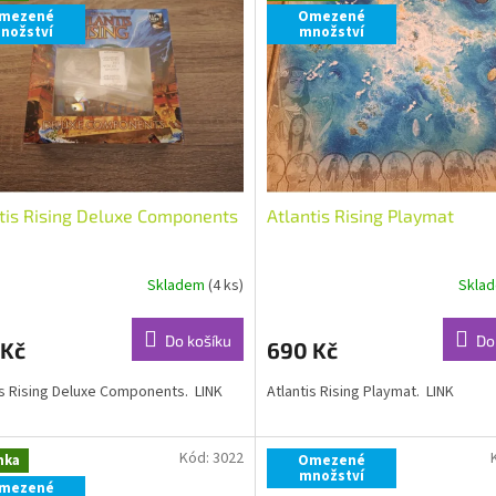
mezené
Omezené
nožství
množství
tis Rising Deluxe Components
Atlantis Rising Playmat
Skladem
(4 ks)
Skla
Do košíku
Do
 Kč
690 Kč
is Rising Deluxe Components. LINK
Atlantis Rising Playmat. LINK
Kód:
3022
nka
Omezené
množství
mezené