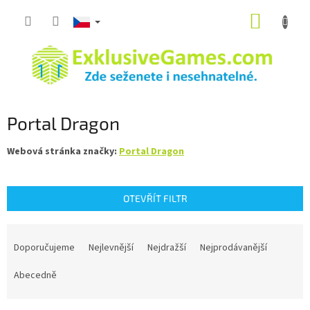
Přejít
NÁKUP
na
obsah
KOŠÍK
Portal Dragon
Webová stránka značky:
Portal Dragon
OTEVŘÍT FILTR
Ř
a
Doporučujeme
Nejlevnější
Nejdražší
Nejprodávanější
z
e
Abecedně
n
í