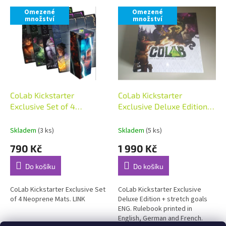
V
p
Omezené
Omezené
ý
r
množství
množství
p
o
i
d
s
u
p
k
r
t
o
ů
d
CoLab Kickstarter
CoLab Kickstarter
u
Exclusive Set of 4
Exclusive Deluxe Edition
k
Neoprene Mats
ENG (DE, FR rulebook)
t
Skladem
(3 ks)
Skladem
(5 ks)
ů
790 Kč
1 990 Kč
Do košíku
Do košíku
CoLab Kickstarter Exclusive Set
CoLab Kickstarter Exclusive
of 4 Neoprene Mats. LINK
Deluxe Edition + stretch goals
ENG. Rulebook printed in
English, German and French.