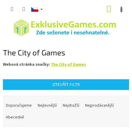
Přejít
NÁKUP
na
obsah
KOŠÍK
The City of Games
Webová stránka značky:
The City of Games
OTEVŘÍT FILTR
Ř
a
Doporučujeme
Nejlevnější
Nejdražší
Nejprodávanější
z
e
Abecedně
n
í