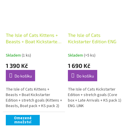
The Isle of Cats Kittens +
The Isle of Cats
Beasts + Boat Kickstarter
Kickstarter Edition ENG
Edition ENG
Skladem
(1 ks)
Skladem
(>5 ks)
1 390 Kč
1 690 Kč
Do košíku
Do košíku
The Isle of Cats Kittens +
The Isle of Cats Kickstarter
Beasts + Boat Kickstarter
Edition + stretch goals (Core
Edition + stretch goals (Kittens +
box + Late Arrivals + KS pack 1)
Beasts, Boat pack + KS pack 2)
ENG. LINK
ENG. LINK
Omezené
množství