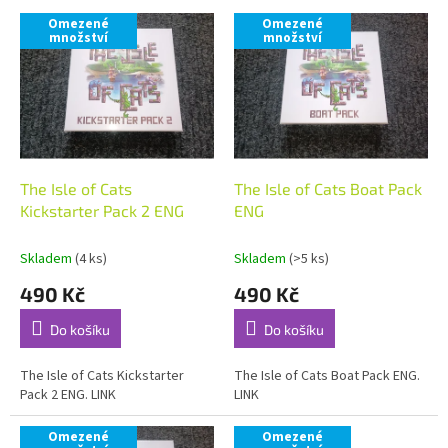
V
p
Omezené
Omezené
ý
r
množství
množství
p
o
i
d
s
u
p
k
r
t
o
ů
d
The Isle of Cats
The Isle of Cats Boat Pack
u
Kickstarter Pack 2 ENG
ENG
k
t
Skladem
(4 ks)
Skladem
(>5 ks)
ů
490 Kč
490 Kč
Do košíku
Do košíku
The Isle of Cats Kickstarter
The Isle of Cats Boat Pack ENG.
Pack 2 ENG. LINK
LINK
Omezené
Omezené