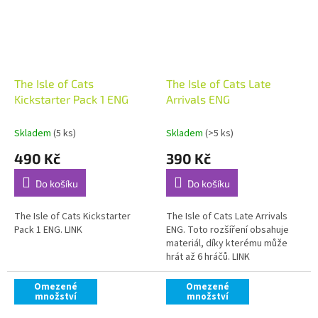
The Isle of Cats
The Isle of Cats Late
Kickstarter Pack 1 ENG
Arrivals ENG
Skladem
(5 ks)
Skladem
(>5 ks)
490 Kč
390 Kč
Do košíku
Do košíku
The Isle of Cats Kickstarter
The Isle of Cats Late Arrivals
Pack 1 ENG. LINK
ENG. Toto rozšíření obsahuje
materiál, díky kterému může
hrát až 6 hráčů. LINK
Omezené
Omezené
množství
množství