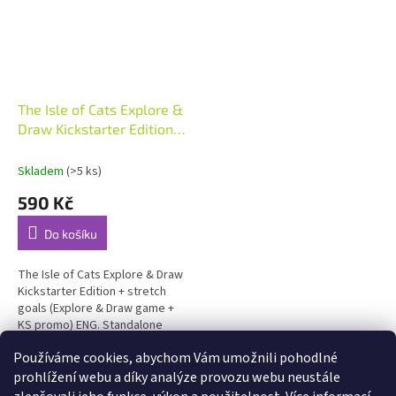
The Isle of Cats Explore &
Draw Kickstarter Edition
ENG
Skladem
(>5 ks)
590 Kč
Do košíku
The Isle of Cats Explore & Draw
Kickstarter Edition + stretch
goals (Explore & Draw game +
KS promo) ENG. Standalone
game. LINK
Používáme cookies, abychom Vám umožnili pohodlné
9
položek celkem
O
prohlížení webu a díky analýze provozu webu neustále
v