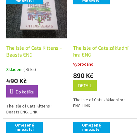
množství
množství
The Isle of Cats Kittens +
The Isle of Cats základní
Beasts ENG
hra ENG
Vyprodáno
Průměrné
Skladem
(>5 ks)
hodnocení
890 Kč
produktu
490 Kč
je
DETAIL
5,0
Do košíku
z
The Isle of Cats základní hra
5
ENG. LINK
The Isle of Cats Kittens +
hvězdiček.
Beasts ENG. LINK
Omezené
Omezené
množství
množství