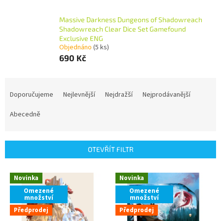
Massive Darkness Dungeons of Shadowreach
Shadowreach Clear Dice Set Gamefound
Exclusive ENG
Objednáno
(5 ks)
690 Kč
Ř
a
Doporučujeme
Nejlevnější
Nejdražší
Nejprodávanější
z
e
Abecedně
n
í
p
OTEVŘÍT FILTR
r
o
V
Novinka
Novinka
d
ý
u
Omezené
Omezené
p
množství
množství
k
i
Předprodej
Předprodej
t
s