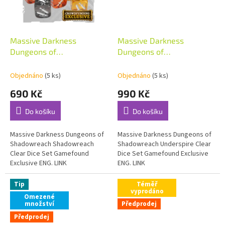
Massive Darkness
Massive Darkness
Dungeons of
Dungeons of
Shadowreach
Shadowreach Underspire
Shadowreach Clear Dice
Clear Dice Set Gamefound
Objednáno
(5 ks)
Objednáno
(5 ks)
Set Gamefound Exclusive
Exclusive ENG
690 Kč
990 Kč
ENG
Do košíku
Do košíku
Massive Darkness Dungeons of
Massive Darkness Dungeons of
Shadowreach Shadowreach
Shadowreach Underspire Clear
Clear Dice Set Gamefound
Dice Set Gamefound Exclusive
Exclusive ENG. LINK
ENG. LINK
Tip
Téměř
vyprodáno
Omezené
množství
Předprodej
Předprodej