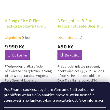
A Song of Ice & Fire
A Song of Ice & Fire
Tactics Drogon's Fury
Tactics Foldable Dice Tray
Special Expansion
Gamefound
Gamefound ENG
Objednáno
(5 ks)
Objednáno
(1 ks)
9 990 Kč
490 Kč
Do košíku
Do košíku
Předprodej (platba předem),
Předprodej (platba předem),
očekáváno cca Q3/2025. A Song
očekáváno cca Q3/2025. A Song
of Ice & Fire Tactics Drogon's
of Ice & Fire Tactics Foldable
Fury Special Expansion
Dice Tray Gamefound. LINK
Gamefound ENG. LINK
Používáme cookies, abychom Vám umožnili pohodlné
6
položek celkem
O
prohlížení webu a díky analýze provozu webu neustále
v
zlepšovali jeho funkce, výkon a použitelnost.
Více informací
l
Z
á
á