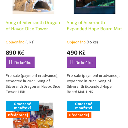
ů
p
r
o
d
Song of Silveranth Dragon
Song of Silveranth
u
of Havoc Dice Tower
Expanded Hope Board Mat
k
t
Objednáno
(5 ks)
Objednáno
(>5 ks)
ů
890 Kč
490 Kč
Do košíku
Do košíku
Pre-sale (payment in advance),
Pre-sale (payment in advance),
expected in 2027. Song of
expected in 2027. Song of
Silveranth Dragon of Havoc Dice
Silveranth Expanded Hope
Tower. LINK
Board Mat. LINK
Omezené
Omezené
množství
množství
Předprodej
Předprodej