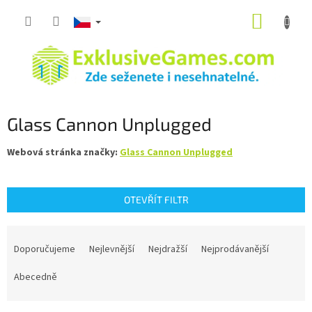
Přejít
NÁKUP
na
obsah
KOŠÍK
Glass Cannon Unplugged
Webová stránka značky:
Glass Cannon Unplugged
OTEVŘÍT FILTR
Ř
a
Doporučujeme
Nejlevnější
Nejdražší
Nejprodávanější
z
e
Abecedně
n
í