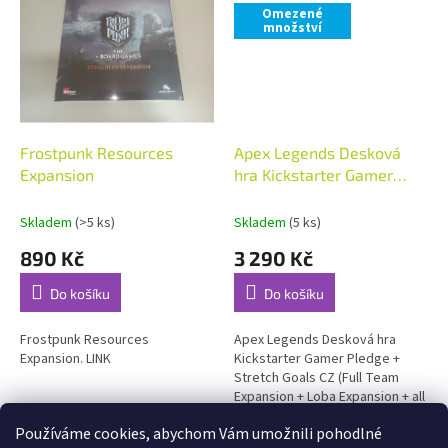
Omezené
množství
Frostpunk Resources
Apex Legends Desková
Expansion
hra Kickstarter Gamer
Pledge + Stretch Goals CZ
(Full Team Expansion +
Skladem
(>5 ks)
Skladem
(5 ks)
Loba Expansion + all
890 Kč
3 290 Kč
stretch goals)
Do košíku
Do košíku
Frostpunk Resources
Apex Legends Desková hra
Expansion. LINK
Kickstarter Gamer Pledge +
Stretch Goals CZ (Full Team
Expansion + Loba Expansion + all
stretch goals). POZOR: Nejedná
Používáme cookies, abychom Vám umožnili pohodlné
se o běžně prodávanou retail...
4
položek celkem