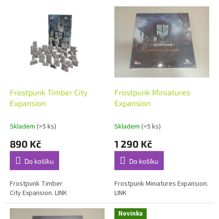
V
p
ý
r
p
o
i
d
s
u
p
k
r
t
o
ů
d
Frostpunk Timber City
Frostpunk Miniatures
u
Expansion
Expansion
k
t
Skladem
(>5 ks)
Skladem
(>5 ks)
ů
890 Kč
1 290 Kč
Do košíku
Do košíku
Frostpunk Timber
Frostpunk Miniatures Expansion.
City Expansion. LINK
LINK
Novinka