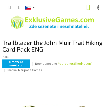
Přejít
NÁKUP
na
obsah
KOŠÍK
Trailblazer the John Muir Trail Hiking
Card Pack ENG
2349
Omezené
Průměrné
Neohodnoceno
Podrobnosti hodnocení
množství
hodnocení
Značka:
Mariposa Games
produktu
je
0,0
z
5
hvězdiček.