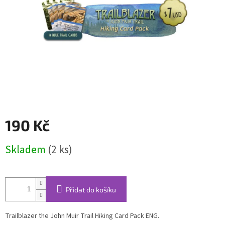
190 Kč
Měrná
Skladem
(2 ks)
cena:
Přidat do košíku
Trailblazer the John Muir Trail Hiking Card Pack ENG.