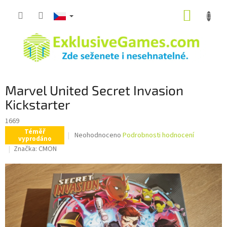
Přejít
NÁKUP
na
obsah
KOŠÍK
Marvel United Secret Invasion
Kickstarter
1669
Téměř
Průměrné
Neohodnoceno
Podrobnosti hodnocení
vyprodáno
hodnocení
Značka:
CMON
produktu
je
0,0
z
5
hvězdiček.