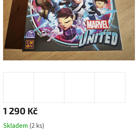
1 290 Kč
Měrná
Skladem
(2 ks)
cena: