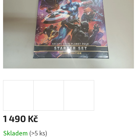
hvězdiček.
1 490 Kč
Měrná
Skladem
(>5 ks)
cena: