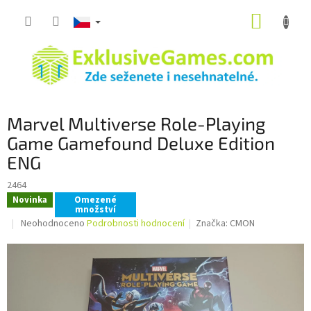
Přejít
NÁKUP
na
obsah
KOŠÍK
Marvel Multiverse Role-Playing
Game Gamefound Deluxe Edition
ENG
2464
Novinka
Omezené
množství
Průměrné
Neohodnoceno
Podrobnosti hodnocení
Značka:
CMON
hodnocení
produktu
je
0,0
z
5