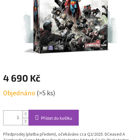
4 690 Kč
Měrná
Objednáno
(>5 ks)
cena:
Přidat do košíku
Předprodej (platba předem), očekáváno cca Q2/2025. DCeased A