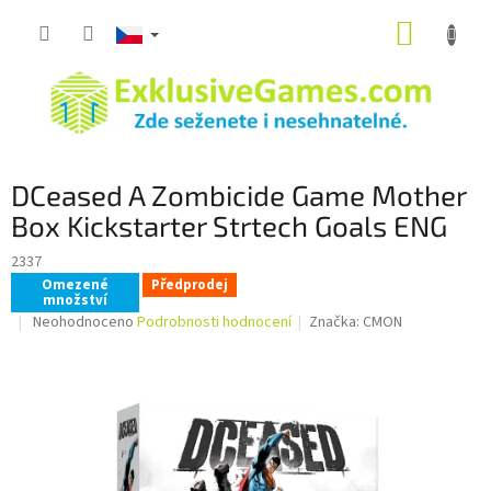
Přejít
NÁKUP
na
obsah
KOŠÍK
DCeased A Zombicide Game Mother
Box Kickstarter Strtech Goals ENG
2337
Omezené
Předprodej
množství
Průměrné
Neohodnoceno
Podrobnosti hodnocení
Značka:
CMON
hodnocení
produktu
je
0,0
z
5
hvězdiček.