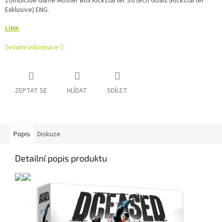
Zombicide Game Mother Box Kickstarter Strtech Goals (Kickstarter
Exklusive) ENG.
LINK
Detailní informace
ZEPTAT SE
HLÍDAT
SDÍLET
Popis
Diskuze
Detailní popis produktu