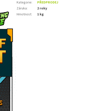
Kategorie
:
PŘEDPRODEJ
Záruka
:
2 roky
Hmotnost
:
1 kg