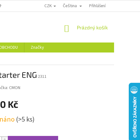
CZK
Čeština
 NÁS
VĚRNOSTNÍ SLEVY
HODNOCENÍ OBCHODU
Přihlášení
NÁKUPNÍ
Prázdný košík
KOŠÍK
 OBCHODU
Značky
tarter ENG
2311
ačka:
CMON
90 Kč
dnáno
(>5 ks)