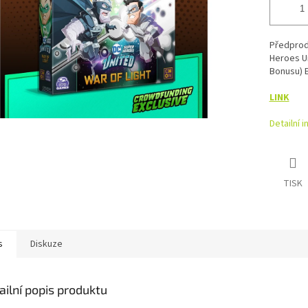
Předprod
Heroes Un
Bonusu) 
LINK
Detailní 
TISK
s
Diskuze
ailní popis produktu