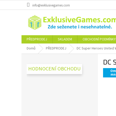
Přejít
info@exklusivegames.com
na
obsah
PŘEDPRODEJ
SKLADEM
OBCHODNÍ PODMÍNKY
Domů
PŘEDPRODEJ
DC Super Heroes United W
P
DC S
o
s
HODNOCENÍ OBCHODU
Om
t
mn
r
a
n
n
í
p
a