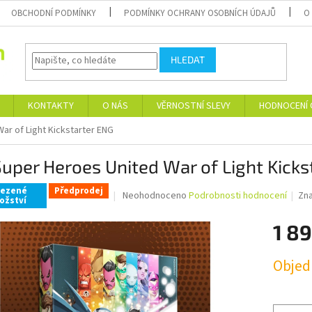
OBCHODNÍ PODMÍNKY
PODMÍNKY OCHRANY OSOBNÍCH ÚDAJŮ
O
HLEDAT
KONTAKTY
O NÁS
VĚRNOSTNÍ SLEVY
HODNOCENÍ
ar of Light Kickstarter ENG
uper Heroes United War of Light Kicks
ezené
Předprodej
Průměrné
Neohodnoceno
Podrobnosti hodnocení
Zn
ožství
hodnocení
produktu
1 8
je
0,0
Měrná
z
Obje
cena:
5
hvězdiček.