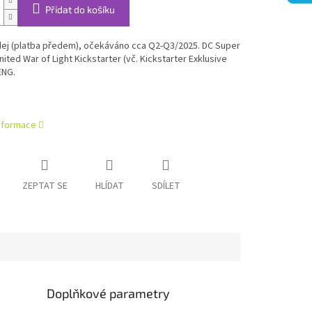
Přidat do košíku
ej (platba předem), očekáváno cca Q2-Q3/2025. DC Super
ited War of Light Kickstarter (vč. Kickstarter Exklusive
ENG.
informace
ZEPTAT SE
HLÍDAT
SDÍLET
Doplňkové parametry