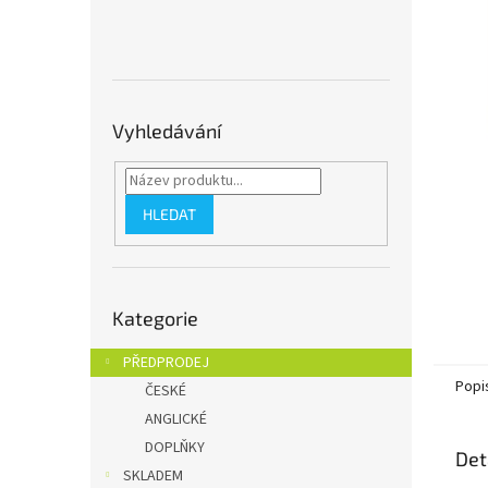
n
e
l
Vyhledávání
HLEDAT
Přeskočit
Kategorie
kategorie
PŘEDPRODEJ
Popi
ČESKÉ
ANGLICKÉ
DOPLŇKY
Det
SKLADEM