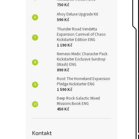
750 Kč
Ahoy Deluxe Upgrade Kit
590 Kč
Thunder Road Vendetta
Expansion Carnival of Chaos
Kickstarter Edition ENG
1 190 Kč
Nemesis Medic Character Pack
Kickstarter Exclusive Sundrop
(Wash) ENG
890 Kč
Root The Homeland Expansion
Pledge Kickstarter ENG
1 590 Kč
Deep Rock Galactic Mixed
Missions Book ENG
450 Kč
Kontakt