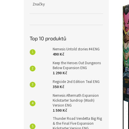
Značky
Top 10 produktů
Nemesis Untold stories #4 ENG
490 Kč
Keep the Heroes Out Dungeons
Below Expansion ENG
1 290 Kč
Regicide 2nd Edition Teal ENG
350 Kč
Nemesis Aftermath Expansion
Kickstarter Sundrop (Wash)
Version ENG
1 590 Kč
Thunder Road Vendetta Big Rig
& the Final Five Expansion
Kickstarter Version ENG