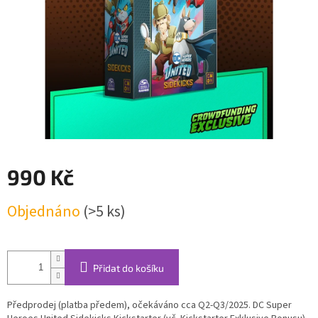
990 Kč
Měrná
Objednáno
(>5 ks)
cena:
Přidat do košíku
Předprodej (platba předem), očekáváno cca Q2-Q3/2025. DC Super