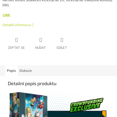
Heroes United Sidekicks Kickstarter (vč. Kickstarter Exklusive Bonusu)
ENG.
LINK
Detailní informace
ZEPTAT SE
HLÍDAT
SDÍLET
Popis
Diskuze
Detailní popis produktu