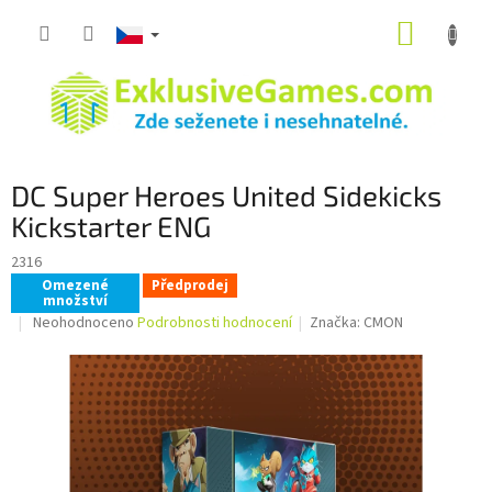
Přejít
NÁKUP
na
obsah
KOŠÍK
DC Super Heroes United Sidekicks
Kickstarter ENG
2316
Omezené
Předprodej
množství
Průměrné
Neohodnoceno
Podrobnosti hodnocení
Značka:
CMON
hodnocení
produktu
je
0,0
z
5
hvězdiček.