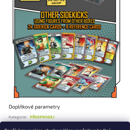
Doplňkové parametry
Kategorie
:
PŘEDPRODEJ
Záruka
:
2 roky