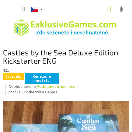
Přejít
NÁKUP
na
obsah
KOŠÍK
Castles by the Sea Deluxe Edition
Kickstarter ENG
421
Výprodej
Omezené
množství
Průměrné
Neohodnoceno
Podrobnosti hodnocení
hodnocení
Značka:
Brotherwise Games
produktu
je
0,0
z
5
hvězdiček.