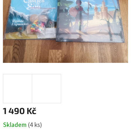
1 490 Kč
Měrná
Skladem
(4 ks)
cena: