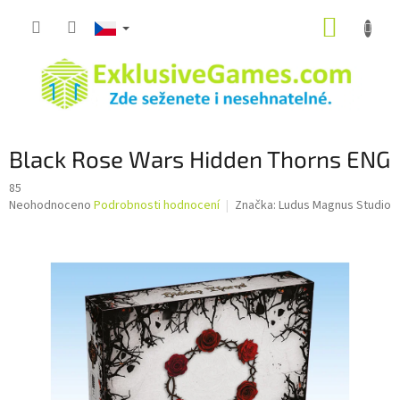
Přejít
NÁKUP
na
obsah
KOŠÍK
Black Rose Wars Hidden Thorns ENG
85
Průměrné
Neohodnoceno
Podrobnosti hodnocení
Značka:
Ludus Magnus Studio
hodnocení
produktu
je
0,0
z
5
hvězdiček.