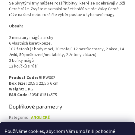
Se Skrytými trny můžete rozšířit bitvy, které se odehrávají v lóži
Černé růže. Zvyšte maximální počet hráčů ve hře Války Černé
růže na šest nebo rozšiřte výběr postav o tyto nové mágy.
Obsah:
2 miniatury mágů a archy
6 vlastních karet kouzel
102 žetonů (2 body moci, 20 trofejí, 12 pastí/ochrany, 2 akce, 14
živlů, 50 poškození/nestability, 2 žetony zákazu)
2 buňky mágů
12 kolíčků s růží
Product Code:
BLRW002
Box Size:
29,5 x 22,5 x 6 cm
Weight:
1 KG
EAN Code:
8054181514575
Doplňkové parametry
Kategorie
:
ANGLICKÉ
Záruka
:
2 roky
Používáme cookies, abychom Vám umožnili pohodlné
Hmotnost
:
1 kg