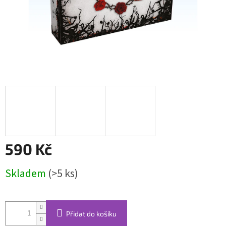
590 Kč
Měrná
Skladem
(>5 ks)
cena:
Přidat do košíku