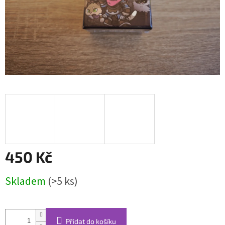
450 Kč
Měrná
Skladem
(>5 ks)
cena:
Přidat do košíku