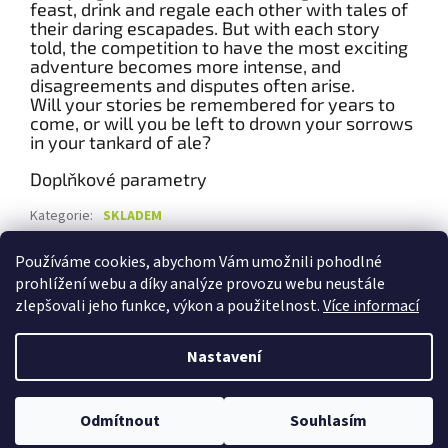
feast, drink and regale each other with tales of
their daring escapades. But with each story
told, the competition to have the most exciting
adventure becomes more intense, and
disagreements and disputes often arise.
Will your stories be remembered for years to
come, or will you be left to drown your sorrows
in your tankard of ale?
Doplňkové parametry
Kategorie
:
SKLADEM
Záruka
:
2 roky
Používáme cookies, abychom Vám umožnili pohodlné
Hmotnost
:
0.5 kg
prohlížení webu a díky analýze provozu webu neustále
zlepšovali jeho funkce, výkon a použitelnost.
Více informací
Z
á
Nastavení
Vytvořil Shoptet
p
a
t
NOVINKA! Za nákup nad 4.000,-Kč získáte slevu 5% a za nákup nad
Odmítnout
Souhlasím
Copyright 2026
ExklusiveGames.com
. Všechna práva vyhrazena.
í
8.000,-Kč získáte slevu 10% z hodnoty zboží.