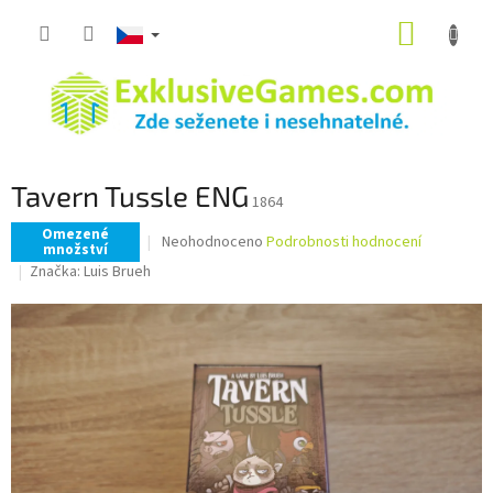
Přejít
NÁKUP
na
obsah
KOŠÍK
Tavern Tussle ENG
1864
Omezené
Průměrné
Neohodnoceno
Podrobnosti hodnocení
množství
hodnocení
Značka:
Luis Brueh
produktu
je
0,0
z
5
hvězdiček.